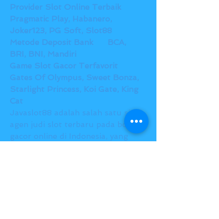
Provider Slot Online Terbaik	
Pragmatic Play, Habanero, 
Joker123, PG Soft, Slot88
Metode Deposit Bank	BCA, 
BRI, BNI, Mandiri
Game Slot Gacor Terfavorit	
Gates Of Olympus, Sweet Bonza, 
Starlight Princess, Koi Gate, King 
Cat
Javaslot88 adalah salah satu situs 
agen judi slot terbaru pada bo slot 
gacor online di Indonesia, yang 
menawarkan perminan slot terbaik 
dengan tingkat RTP live slot 
tertinggi hingga 98.5% setiap 
harinya. Sehingga tidak dapat 
diragukan lagi jika anda 
memutuskan untuk daftar dan 
bermain di situs slot gacor 