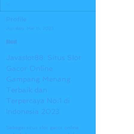
Profile
Join date: Mar 15, 2023
About
Javaslot88: Situs Slot 
Gacor Online 
Gampang Menang 
Terbaik dan 
Terpercaya No.1 di 
Indonesia 2023
Sebagai situs slot gacor online 