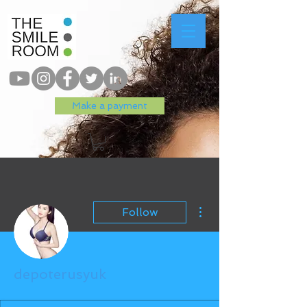
Make a payment
More actions
Follow
depoterusyuk